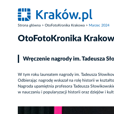
Strona główna
OtoFotoKronika Krakowa
Marzec 2024
OtoFotoKronika Krako
Wręczenie nagrody im. Tadeusza S
W tym roku laureatem nagrody im. Tadeusza Słowikows
Odbierając nagrodę wskazał na rolę historii w kształ
Nagroda upamiętnia profesora Tadeusza Słowikowskiego,
w nauczaniu i popularyzacji historii oraz dziejów i
ZDJĘCIE