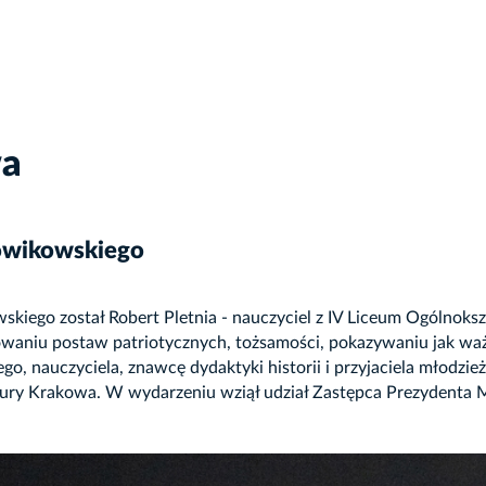
wa
łowikowskiego
kiego został Robert Pletnia - nauczyciel z IV Liceum Ogólnoks
towaniu postaw patriotycznych, tożsamości, pokazywaniu jak waż
 nauczyciela, znawcę dydaktyki historii i przyjaciela młodzieży
 kultury Krakowa. W wydarzeniu wziął udział Zastępca Prezydent