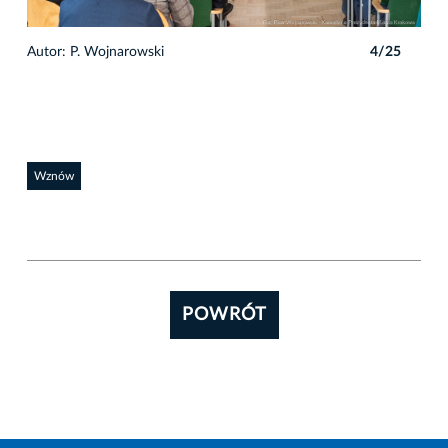
5
Autor: P. Wojnarowski
4/25
Auto
Wznów
POWRÓT