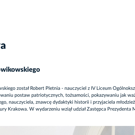
wa
łowikowskiego
kiego został Robert Pletnia - nauczyciel z IV Liceum Ogólnoks
towaniu postaw patriotycznych, tożsamości, pokazywaniu jak waż
 nauczyciela, znawcę dydaktyki historii i przyjaciela młodzieży
 kultury Krakowa. W wydarzeniu wziął udział Zastępca Prezydent