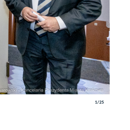
1/25
Autor: P. 