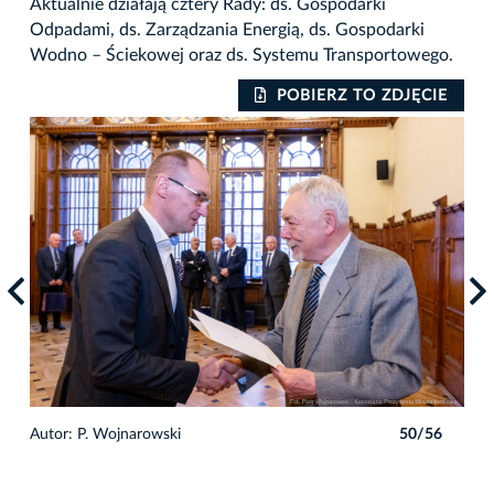
Aktualnie działają cztery Rady: ds. Gospodarki
Odpadami, ds. Zarządzania Energią, ds. Gospodarki
Wodno – Ściekowej oraz ds. Systemu Transportowego.
IE
POBIERZ TO ZDJĘCIE
6
Autor: P. Wojnarowski
50/56
Auto