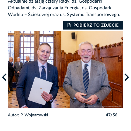
Aktualnie działają cztery Rady: ds. Gospodarki
Odpadami, ds. Zarządzania Energią, ds. Gospodarki
Wodno – Ściekowej oraz ds. Systemu Transportowego.
IE
POBIERZ TO ZDJĘCIE
6
Autor: P. Wojnarowski
47/56
Auto