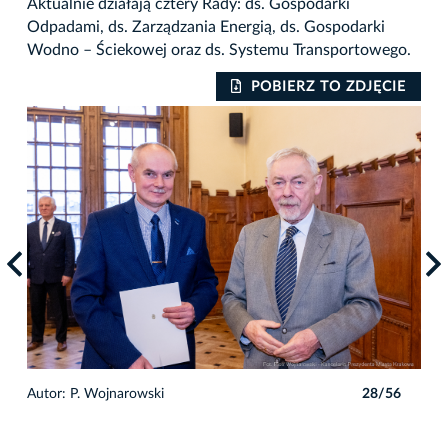
Aktualnie działają cztery Rady: ds. Gospodarki
Odpadami, ds. Zarządzania Energią, ds. Gospodarki
Wodno – Ściekowej oraz ds. Systemu Transportowego.
IE
POBIERZ TO ZDJĘCIE
6
Autor: P. Wojnarowski
28/56
Auto