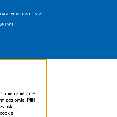
EKLARACJA DOSTĘPNOŚCI
ONTAKT
anie i zbieranie
 poziomie. Pliki
zycisk
ookie, i