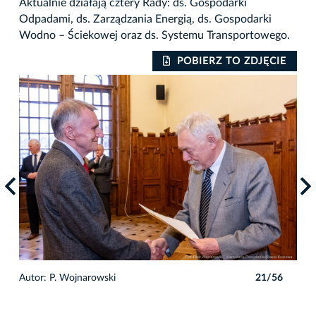
Aktualnie działają cztery Rady: ds. Gospodarki
Odpadami, ds. Zarządzania Energią, ds. Gospodarki
Wodno – Ściekowej oraz ds. Systemu Transportowego.
IE
POBIERZ TO ZDJĘCIE
6
Autor: P. Wojnarowski
21/56
Auto