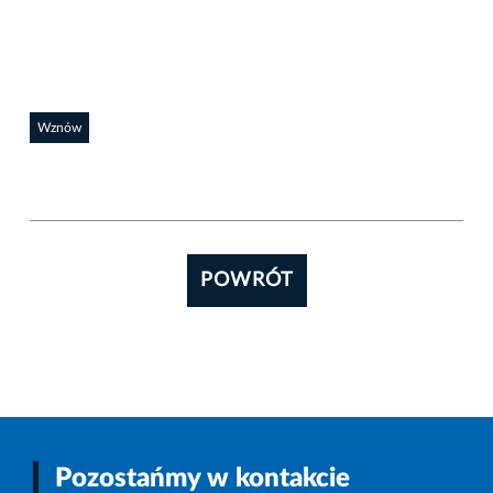
Wznów
POWRÓT
Pozostańmy w kontakcie