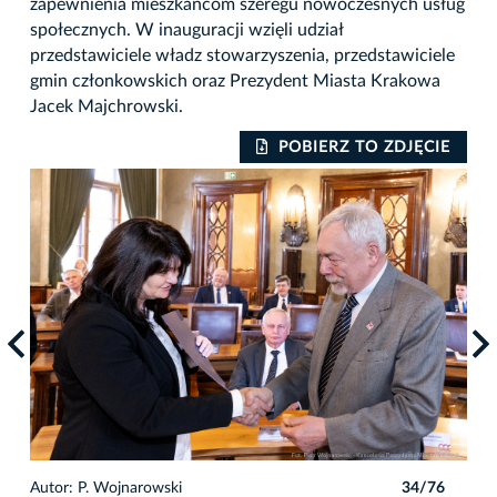
zapewnienia mieszkańcom szeregu nowoczesnych usług
społecznych. W inauguracji wzięli udział
przedstawiciele władz stowarzyszenia, przedstawiciele
gmin członkowskich oraz Prezydent Miasta Krakowa
Jacek Majchrowski.
IE
POBIERZ TO ZDJĘCIE
6
Autor: P. Wojnarowski
34/76
Auto