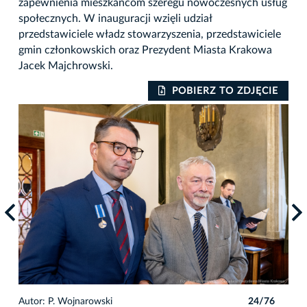
zapewnienia mieszkańcom szeregu nowoczesnych usług
społecznych. W inauguracji wzięli udział
przedstawiciele władz stowarzyszenia, przedstawiciele
gmin członkowskich oraz Prezydent Miasta Krakowa
Jacek Majchrowski.
IE
POBIERZ TO ZDJĘCIE
6
Autor: P. Wojnarowski
24/76
Auto