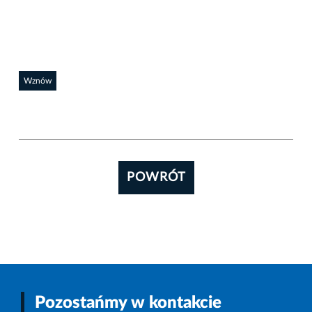
Wznów
POWRÓT
Pozostańmy w kontakcie