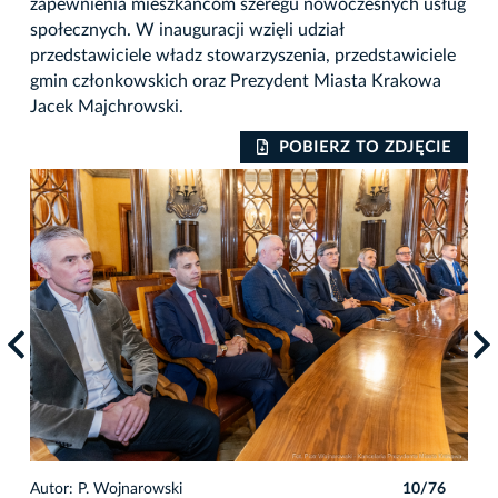
zapewnienia mieszkańcom szeregu nowoczesnych usług
społecznych. W inauguracji wzięli udział
przedstawiciele władz stowarzyszenia, przedstawiciele
gmin członkowskich oraz Prezydent Miasta Krakowa
Jacek Majchrowski.
IE
POBIERZ TO ZDJĘCIE
6
Autor: P. Wojnarowski
10/76
Auto