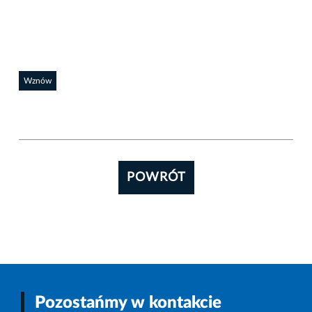
Wznów
POWRÓT
Pozostańmy w kontakcie