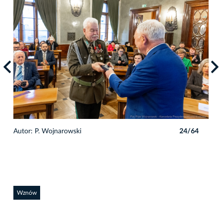
4
Autor: P. Wojnarowski
24/64
Auto
Wznów