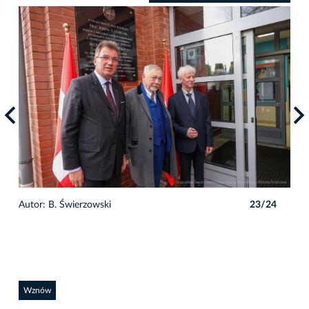
4
Autor: B. Świerzowski
23/24
Auto
Wznów