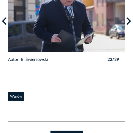
9
Autor: B. Świerzowski
22/39
Auto
Wznów