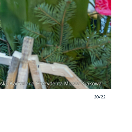
20/22
Autor: P. 