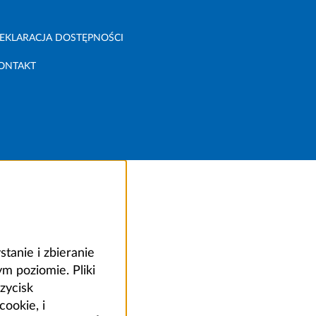
EKLARACJA DOSTĘPNOŚCI
ONTAKT
anie i zbieranie
 poziomie. Pliki
zycisk
ookie, i