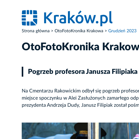
Strona główna
OtoFotoKronika Krakowa
Grudzień 2023
OtoFotoKronika Krako
Pogrzeb profesora Janusza Filipiak
Na Cmentarzu Rakowickim odbył się pogrzeb profesora
miejsce spoczynku w Alei Zasłużonych zamarłego odpr
prezydenta Andrzeja Dudy, Janusz Filipiak został p
ZDJĘCIE