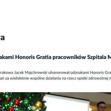
wa
kami Honoris Gratia pracowników Szpitala M
Krakowa Jacek Majchrowski uhonorował odznakami Honoris Grat
ań za wieloletnie wspólne działania na rzecz opieki zdrowotne