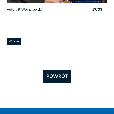
3
Autor: P. Wojnarowski
19/33
Auto
Wznów
POWRÓT