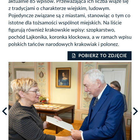
aktualnie 85 wpisów. Przeważająca ich liczba wiąże się
z tradycjami o charakterze wiejskim, ludowym.
Pojedyncze związane są z miastami, stanowiąc o tym co
istotne dla tożsamości wspólnot miejskich. Na liście
figurują również krakowskie wpisy: szopkarstwo,
pochód Lajkonika, koronka klockowa, a w ramach wpisu
polskich tańców narodowych krakowiak i polonez.
IE
POBIERZ TO ZDJĘCIE