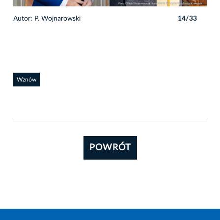
3
Autor: P. Wojnarowski
14/33
Auto
Wznów
POWRÓT