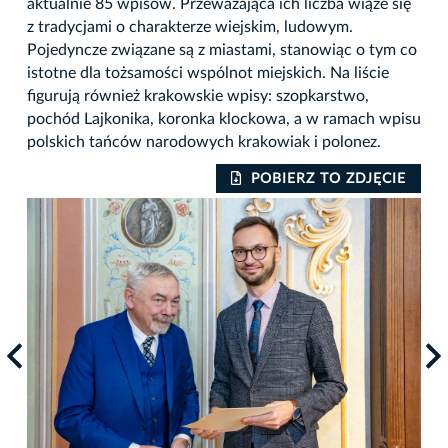
aktualnie 85 wpisów. Przeważająca ich liczba wiąże się
z tradycjami o charakterze wiejskim, ludowym.
Pojedyncze związane są z miastami, stanowiąc o tym co
istotne dla tożsamości wspólnot miejskich. Na liście
figurują również krakowskie wpisy: szopkarstwo,
pochód Lajkonika, koronka klockowa, a w ramach wpisu
polskich tańców narodowych krakowiak i polonez.
IE
POBIERZ TO ZDJĘCIE