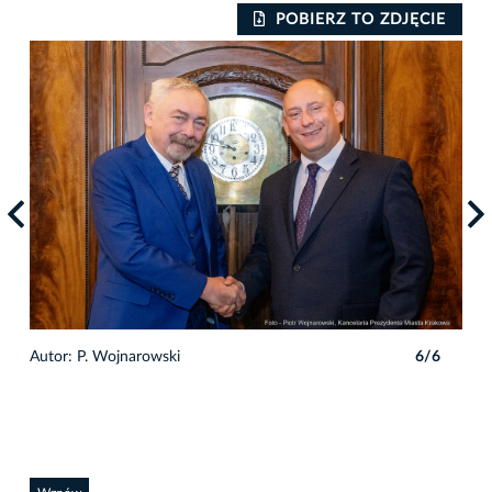
IE
POBIERZ TO ZDJĘCIE
6
Autor: P. Wojnarowski
6/6
Auto