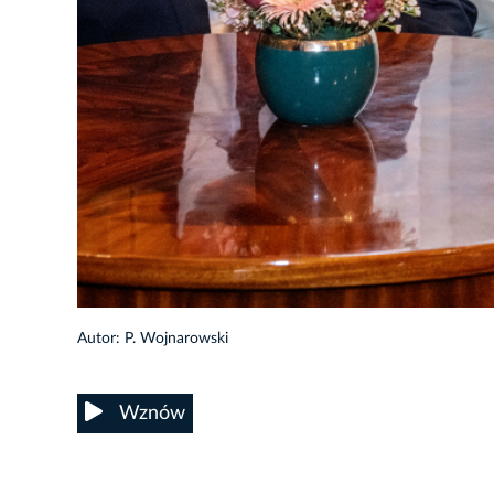
1/6
Autor: P. Wojnarowski
Wznów