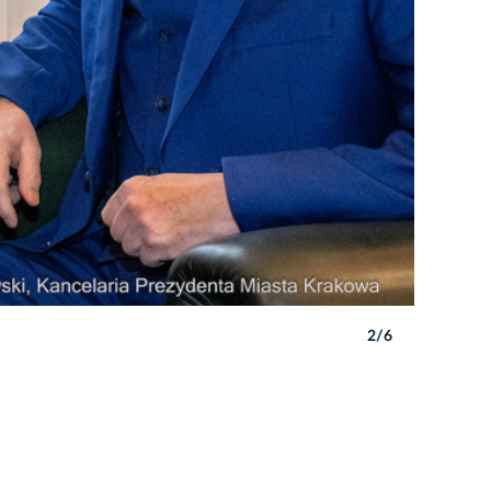
2/6
Autor: P. 