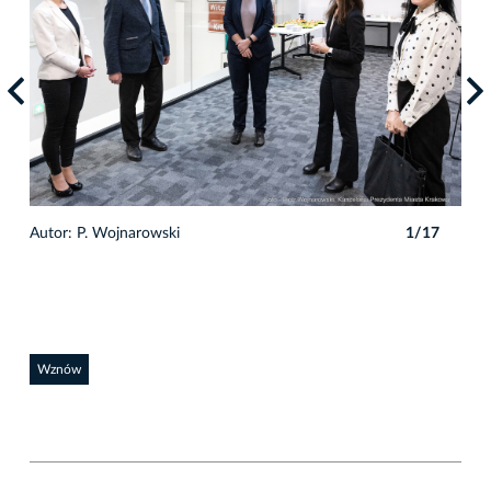
Autor: P. Wojnarowski
1/17
Auto
Wznów