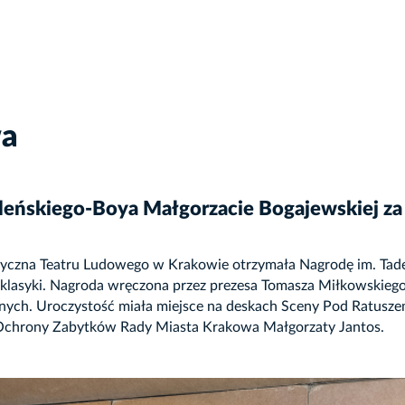
wa
eńskiego-Boya Małgorzacie Bogajewskiej za o
tyczna Teatru Ludowego w Krakowie otrzymała Nagrodę im. Tade
i klasyki. Nagroda wręczona przez prezesa Tomasza Miłkowskiego
ych. Uroczystość miała miejsce na deskach Sceny Pod Ratusze
i Ochrony Zabytków Rady Miasta Krakowa Małgorzaty Jantos.