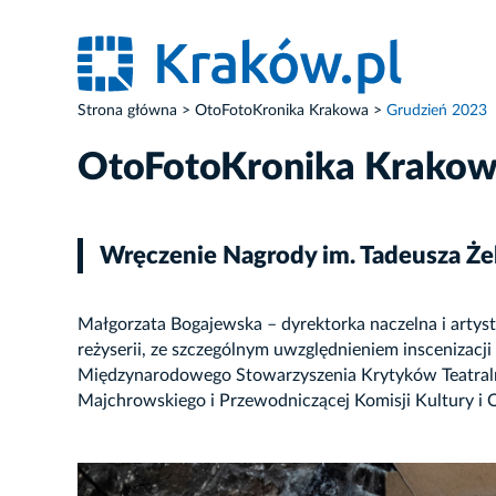
Strona główna
OtoFotoKronika Krakowa
Grudzień 2023
OtoFotoKronika Krako
Wręczenie Nagrody im. Tadeusza Żel
Małgorzata Bogajewska – dyrektorka naczelna i artys
reżyserii, ze szczególnym uwzględnieniem inscenizacj
Międzynarodowego Stowarzyszenia Krytyków Teatraln
Majchrowskiego i Przewodniczącej Komisji Kultury 
ZDJĘCIE