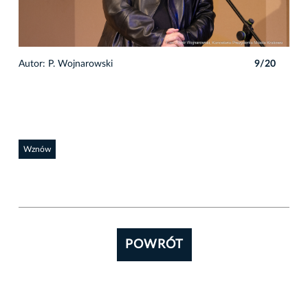
0
Autor: P. Wojnarowski
9/20
Auto
Wznów
POWRÓT