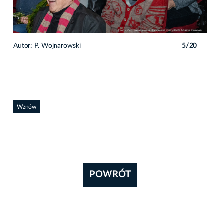
0
Autor: P. Wojnarowski
5/20
Auto
Wznów
POWRÓT