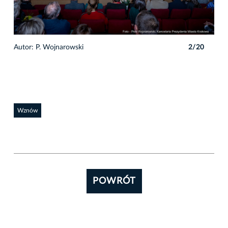
0
Autor: P. Wojnarowski
2/20
Auto
Wznów
POWRÓT