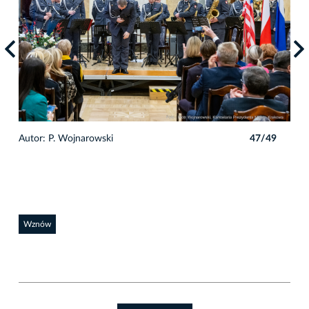
9
Autor: P. Wojnarowski
47/49
Auto
Wznów