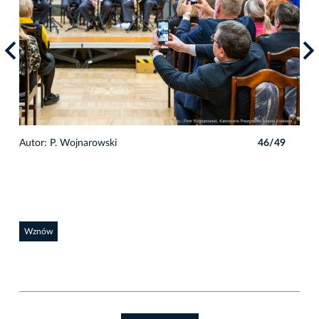
9
Autor: P. Wojnarowski
46/49
Auto
Wznów