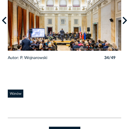
9
Autor: P. Wojnarowski
34/49
Auto
Wznów