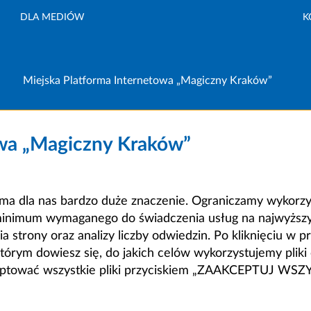
DLA MEDIÓW
K
Miejska Platforma Internetowa „Magiczny Kraków”
owa „Magiczny Kraków”
a dla nas bardzo duże znaczenie. Ograniczamy wykorzyst
minimum wymaganego do świadczenia usług na najwyższym
strony oraz analizy liczby odwiedzin. Po kliknięciu w pr
m dowiesz się, do jakich celów wykorzystujemy pliki c
ceptować wszystkie pliki przyciskiem „ZAAKCEPTUJ WS