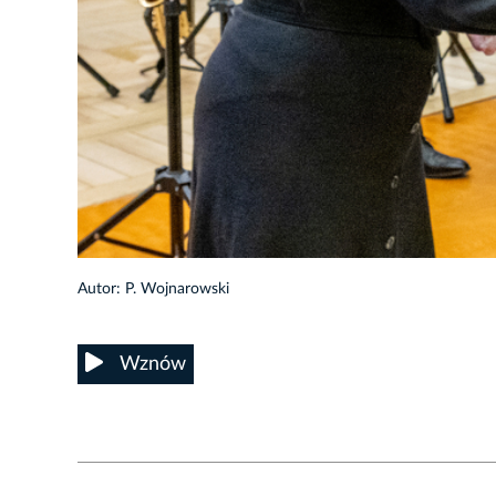
26/49
Autor: P. Wojnarowski
Wznów