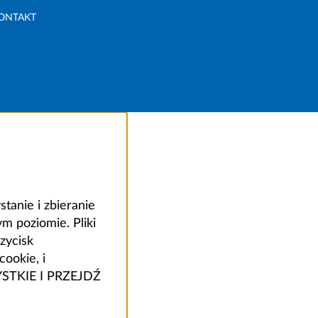
ONTAKT
anie i zbieranie
 poziomie. Pliki
zycisk
ookie, i
ZYSTKIE I PRZEJDŹ