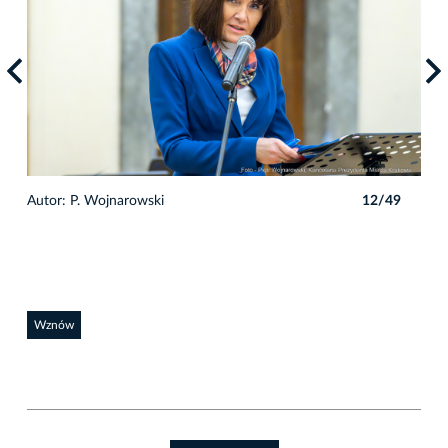
9
Autor: P. Wojnarowski
12/49
Auto
Wznów