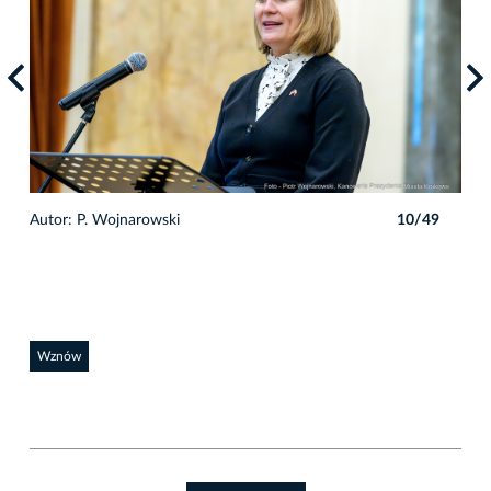
9
Autor: P. Wojnarowski
10/49
Auto
Wznów