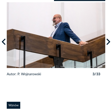
3
Autor: P. Wojnarowski
3/33
Auto
Wznów