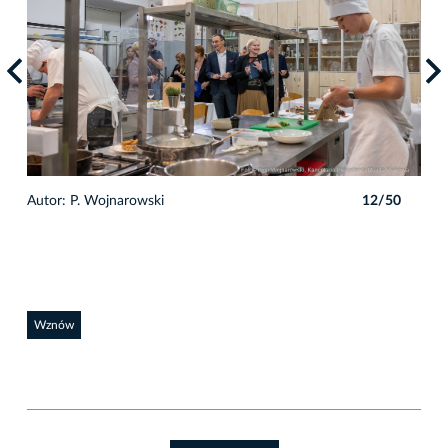
0
Autor: P. Wojnarowski
12/50
Auto
Wznów