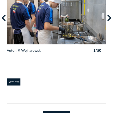
Autor: P. Wojnarowski
1/50
Auto
Wznów