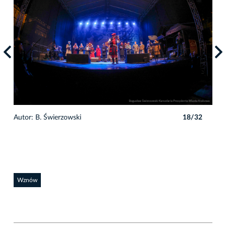
2
Autor: B. Świerzowski
18/32
Auto
Wznów