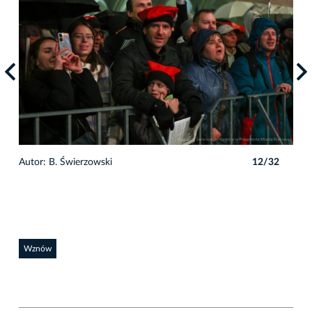
2
Autor: B. Świerzowski
12/32
Auto
Wznów