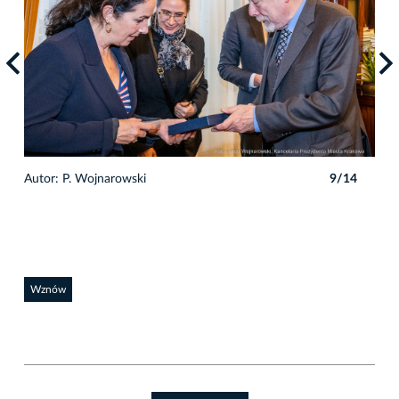
4
Autor: P. Wojnarowski
9/14
Auto
Wznów