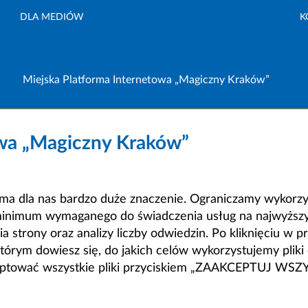
DLA MEDIÓW
K
Miejska Platforma Internetowa „Magiczny Kraków”
owa „Magiczny Kraków”
a dla nas bardzo duże znaczenie. Ograniczamy wykorzyst
minimum wymaganego do świadczenia usług na najwyższym
strony oraz analizy liczby odwiedzin. Po kliknięciu w pr
m dowiesz się, do jakich celów wykorzystujemy pliki c
ceptować wszystkie pliki przyciskiem „ZAAKCEPTUJ WS