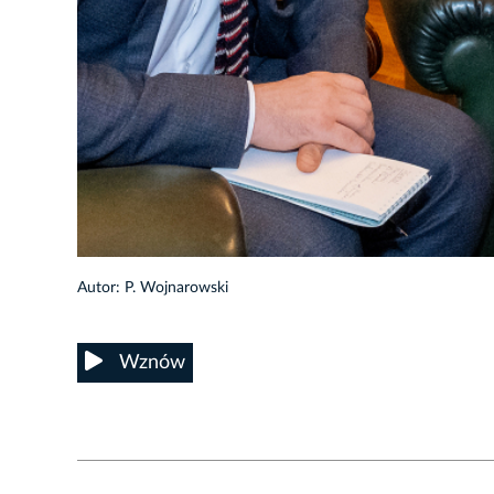
5/14
Autor: P. Wojnarowski
Wznów