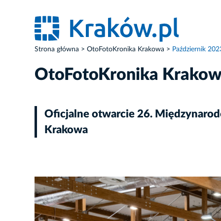
Strona główna
OtoFotoKronika Krakowa
Październik 202
OtoFotoKronika Krako
Oficjalne otwarcie 26. Międzynaro
Krakowa
ZDJĘCIE