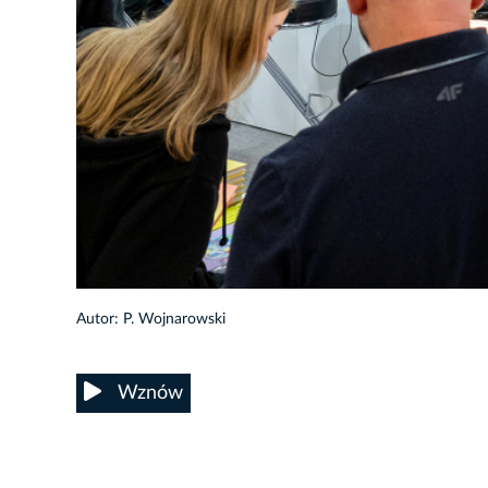
25/34
Autor: P. Wojnarowski
Wznów