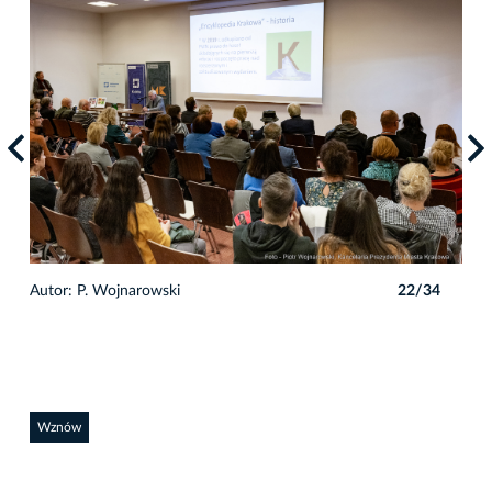
4
Autor: P. Wojnarowski
22/34
Auto
Wznów