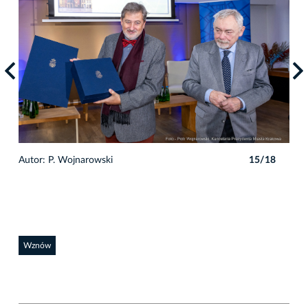
8
Autor: P. Wojnarowski
15/18
Auto
Wznów