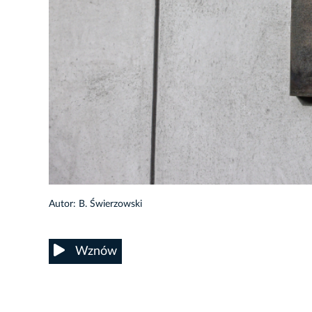
20/22
Autor: B. Świerzowski
Wznów