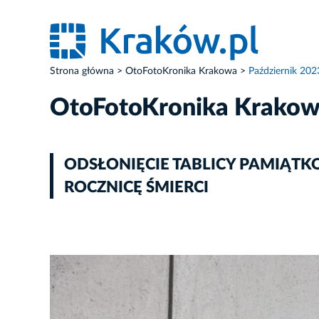
Strona główna
OtoFotoKronika Krakowa
Październik 202
OtoFotoKronika Krako
ODSŁONIĘCIE TABLICY PAMIĄTK
ROCZNICĘ ŚMIERCI
ZDJĘCIE