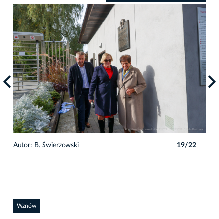
2
Autor: B. Świerzowski
19/22
Auto
Wznów