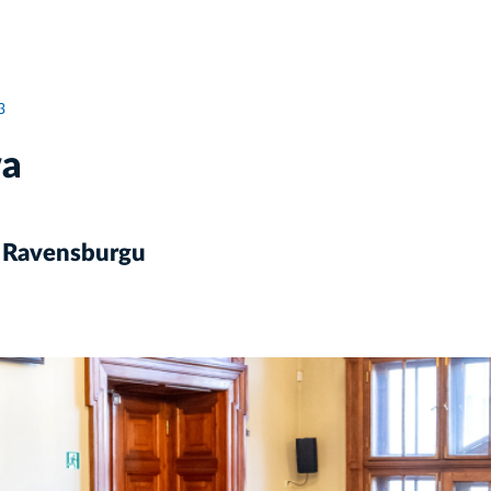
3
wa
 Ravensburgu