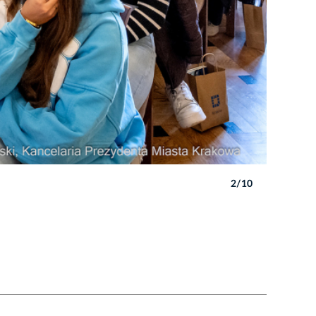
2/10
Autor: P. 