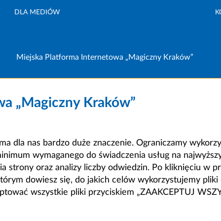
DLA MEDIÓW
K
Miejska Platforma Internetowa „Magiczny Kraków”
owa „Magiczny Kraków”
a dla nas bardzo duże znaczenie. Ograniczamy wykorzyst
minimum wymaganego do świadczenia usług na najwyższym
strony oraz analizy liczby odwiedzin. Po kliknięciu w pr
m dowiesz się, do jakich celów wykorzystujemy pliki c
ceptować wszystkie pliki przyciskiem „ZAAKCEPTUJ WS