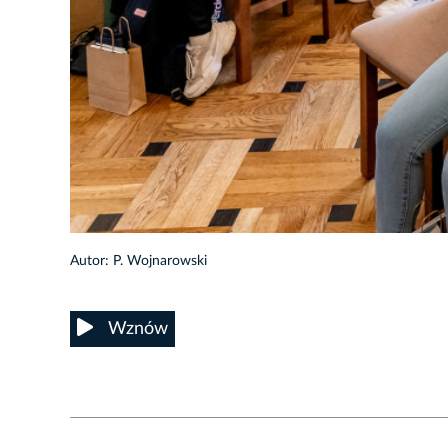
1/10
Autor: P. Wojnarowski
Wznów