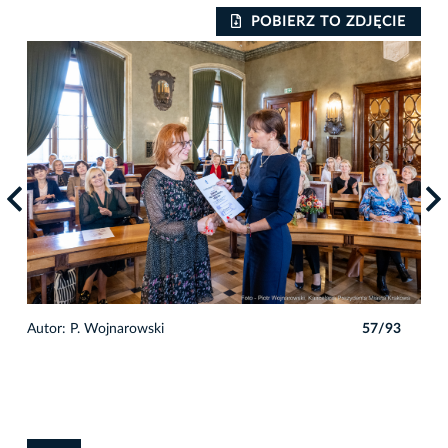
IE
POBIERZ TO ZDJĘCIE
3
Autor: P. Wojnarowski
57/93
Auto