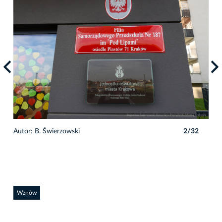
2
Autor: B. Świerzowski
2/32
Auto
Wznów