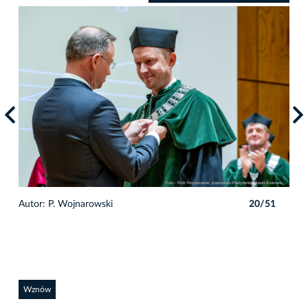
1
Autor: P. Wojnarowski
20/51
Auto
Wznów