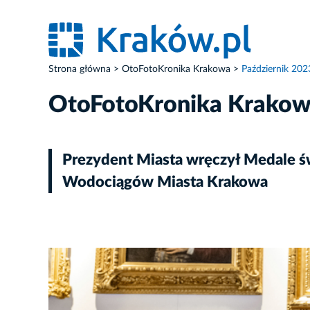
Strona główna
OtoFotoKronika Krakowa
Październik 202
OtoFotoKronika Krako
Prezydent Miasta wręczył Medale św
Wodociągów Miasta Krakowa
ZDJĘCIE