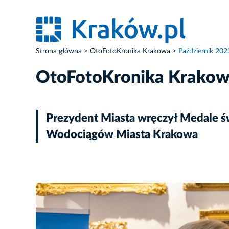
Strona główna
OtoFotoKronika Krakowa
Październik 202
OtoFotoKronika Krako
Prezydent Miasta wręczył Medale św
Wodociągów Miasta Krakowa
ZDJĘCIE