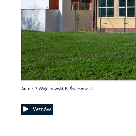
103/105
Autor: P. Wojnarowski, B. Świerzowski
Wznów