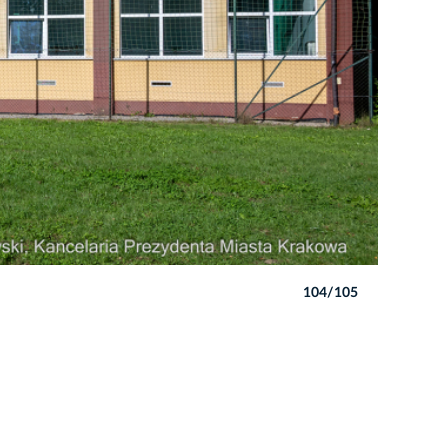
104/105
Autor: P. 